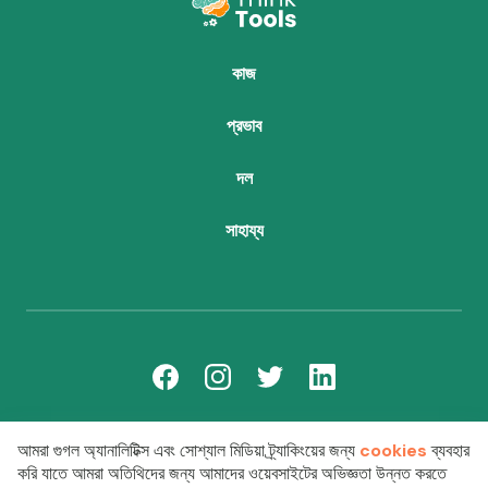
কাজ
প্রভাব
দল
সাহায্য
team@thinktoolsforchildren.org
আমরা গুগল অ্যানালিটিক্স এবং সোশ্যাল মিডিয়া ট্র্যাকিংয়ের জন্য
cookies
ব্যবহার
করি যাতে আমরা অতিথিদের জন্য আমাদের ওয়েবসাইটের অভিজ্ঞতা উন্নত করতে