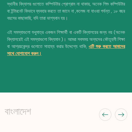
স্থানীয় বিদ্যালয় গুলোতে কম্পিউটার প্রোগ্রাম না থাকায়, অনেক শিশু কম্পিউটার
বা ইন্টারনেট কিভাবে ব্যবহার করতে তা জানে না ,কলেজ না যাওয়া পর্যন্ত , ১৮ বছর
বয়সের কাছাকাছি, যদি তারা ভাগ্যবান হয়।
এই সমস্যাগুলো শুধুমাত্র একজন শিক্ষার্থী বা একটি বিদ্যালয়ের জন্য নয় (অনেক
বিদ্যালয়েই এই সমস্যাগুলো বিদ্যমান )। আমরা সবসময় অন্যদের কৌতূহলী শিক্ষা
বা আশ্রয়কেন্দ্র গুলোতে সাহায্য করার উদ্দেশ্যে থাকি,
এটি
শুরু করতে আমাদের
সাথে যোগাযোগ করুন।
বাংলাদেশ