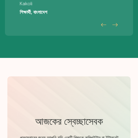
Kakoli
শিক্ষার্থী, বাংলাদেশ
আজকের স্বেচ্ছাসেবক
প্রথমবারের জন্য আপনি যদি একটি শিশুকে কম্পিউটার বা ইন্টারনেট