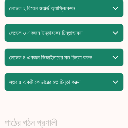
তারপর, প্রশ্ন জিজ্ঞাসা করা, গবেষণা করা, চিন্তা সংগঠিত করা এবং
লেভেল ২ রিয়েল ওয়ার্ল্ড অ্যাপ্লিকেশন
উপস্থাপনার চেষ্টা করার জন্য কম্পিউটারকে সরঞ্জাম হিসেবে ব্যবহার করুন।
বাস্তব জীবনের পরিস্থিতি গুলোতে গভীরভাবে ডুব দিন এবং লেভেল 1 টুলস
প্রয়োগ করুন। ইন্টারনেটের ব্যবহার এবং চর্চা বাড়ানো, নিরাপত্তা ও সুরক্ষা
সম্পর্কে আরও বেশি জানুন। সৃজনশীল হতে প্রযুক্তির ব্যবহারে স্বাচ্ছন্দ্য বোধ
লেভেল ৩ একজন উদ্ভাবকের চিন্তাভাবনা
করুন।
“অসাধারণ চিন্তা ভাবনা” থাকার মানে কি ? আমি সমস্যা সমাধানের জন্য
কিভাবে সৃজনশীলতা প্রয়োগ করতে পারি ? বিভিন্ন মানুষের দৃষ্টিকোণ থেকে
কিভাবে দেখতে হয় শিখুন।সমালোচনামূলক চিন্তাভাবনার দক্ষতা অর্জন করুন।
লেভেল ৪ একজন ডিজাইনারের মত চিন্তা করুন
বিভিন্ন নন্দনতত্ত্ব, নকশা কৌশল এবং কৌশল গুলো অনুসন্ধান করুন।
ব্যবহারকারীর অভিজ্ঞতা এবং কিভাবে UX ডিজাইন এবং ব্যবহারযোগ্যতা
একত্রিত করে সে সম্পর্কে চিন্তা করুন।
স্তর ৫ একটি কোডারের মত চিন্তা করুন
অ্যালগরিদম নিয়ে চিন্তাভাবনা করতে স্বাচ্ছন্দ্য বোধ করুন। একটি নতুন
প্রোগ্রামিং ভাষা শেখার বিষয়ে কীভাবে ভাবতে হয় তা জানুন।
পাঠের গঠন প্রণালী