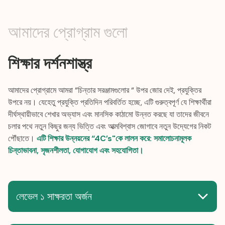
আমাদের প্রোগ্রাম গুলো
শিক্ষার দর্শনশাস্ত্র
আমাদের প্রোগ্রামে আমরা “চিন্তার সরঞ্জামগুলোর “ উপর জোর দেই, প্রযুক্তির
উপরে নয়। যেহেতু প্রযুক্তি প্রতিদিন পরিবর্তিত হচ্ছে, এটি গুরুত্বপূর্ণ যে শিক্ষার্থীরা
দীর্ঘস্থায়ীভাবে শেখার অভ্যাস এবং মানসিক কাঠামো উন্নত করছে যা তাদের জীবনে
চলার পথে নতুন কিছুর জন্য ভিত্তি এবং আত্মবিশ্বাস জোগাবে নতুন উদ্যেগের নিকট
পৌঁছাতে।
এটি শিক্ষার উন্নয়নের “4C’s"কে লালন করে: সমালোচনামূলক
চিন্তাভাবনা, সৃজনশীলতা, যোগাযোগ এবং সহযোগিতা।
লেভেল ১ সাক্ষরতা অর্জন
প্রথমবারের মতো কম্পিউটার ব্যবহার করে আত্মবিশ্বাস এবং স্বাচ্ছন্দ্য তৈরি
করুন। ইন্টারনেট কিভাবে কাজ করে এবং কীভাবে নিরাপদ থাকা যায় তা বুঝুন।