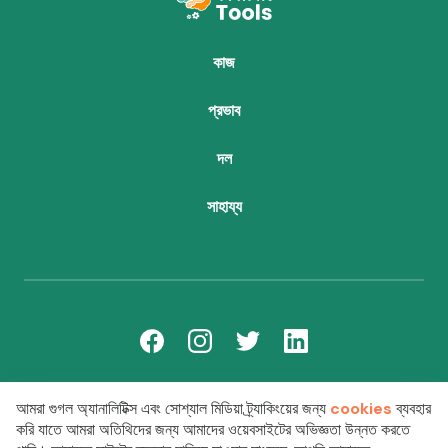
কাজ
প্রভাব
দল
সাহায্য
team@thinktoolsforchildren.org
আমরা গুগল অ্যানালিটিক্স এবং সোশ্যাল মিডিয়া ট্র্যাকিংয়ের জন্য
cookies
ব্যবহার
করি যাতে আমরা অতিথিদের জন্য আমাদের ওয়েবসাইটের অভিজ্ঞতা উন্নত করতে